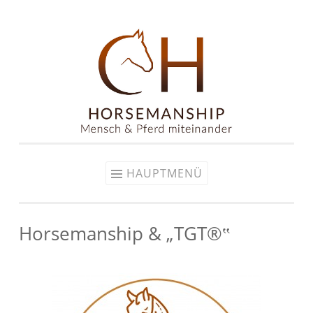
Zum
Inhalt
springen
HAUPTMENÜ
Horsemanship & „TGT®‟